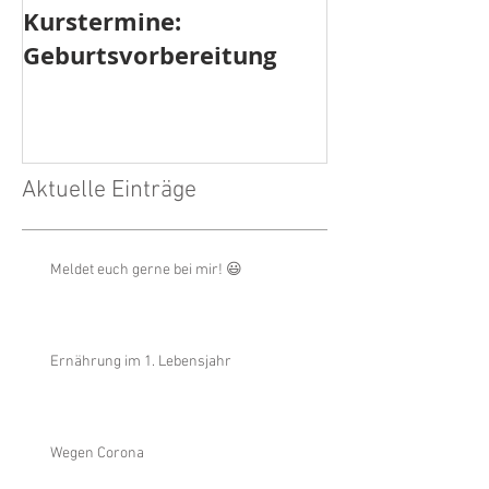
Kurstermine:
Kurstermine:
Geburtsvorbereitung
Rückbildung
Aktuelle Einträge
Meldet euch gerne bei mir! 😃
Ernährung im 1. Lebensjahr
Wegen Corona